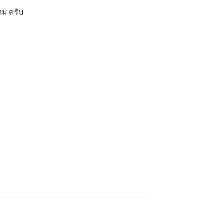
กทม ครับ