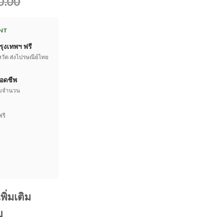
l
Current
0.00
price
is:
NT
0.00.
฿46,900.00.
รุงเทพฯ ฟรี
หวัด ส่งไปรษณีย์ไทย
อดชีพ
เต็มจำนวน
ฟรี
ิ่มเติม
บ