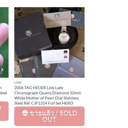
to
Add to
ist
Wishlist
LINK
h
2006 TAG HEUER Link Lady
teel
Chronograph Quartz Diamond 32mm
White Mother of Pearl Dial Stainless
Steel Ref. CJF1314 Full Set HERO