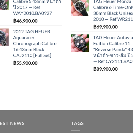
Calibre 5 43mm หน้าดำ
TAG Heuer Monza
ปี 2017 — Ref
Calibre 6 Time-Onl
WAY2010.BA0927
38mm Black Unisex 
2010 — Ref WR21
฿
46,900.00
฿
69,900.00
2012 TAG HEUER
Aquaracer
TAG Heuer Autavia
Chronograph Calibre
Edition Calibre 11
16 43mm Black
"Reverse Panda" 
CAJ2110 [Full Set]
หน้าดำ-ขาว-ส้ม ปี
— Ref CY2111.BA0
฿
55,900.00
฿
89,900.00
TEST NEWS
TAGS