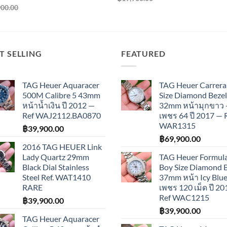
900.00
T SELLING
FEATURED
TAG Heuer Aquaracer
TAG Heuer Carrera
500M Calibre 5 43mm
Size Diamond Bezel
หน้าน้ำเงิน ปี 2012 —
32mm หน้ามุกขาว 
Ref WAJ2112.BA0870
เพชร 64 ปี 2017 — 
WAR1315
฿
39,900.00
฿
69,900.00
2016 TAG HEUER Link
Lady Quartz 29mm
TAG Heuer Formula
Black Dial Stainless
Boy Size Diamond 
Steel Ref. WAT1410
37mm หน้า Icy Blue
RARE
เพชร 120 เม็ด ปี 2
Ref WAC1215
฿
39,900.00
฿
39,900.00
TAG Heuer Aquaracer