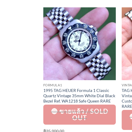
Add to
Add to
Wishlist
Wishlist
FORMULA1
VINTA
el Lady Quartz
1995 TAG HEUER Formula 1 Classic
TAG H
el Dial Gold Plated
Quartz Vintage 35mm White Dial Black
Vinta
f. WG1320-0
Bezel Ref. WA1218 Safe Queen RARE
Custo
RAR
฿
35,900.00