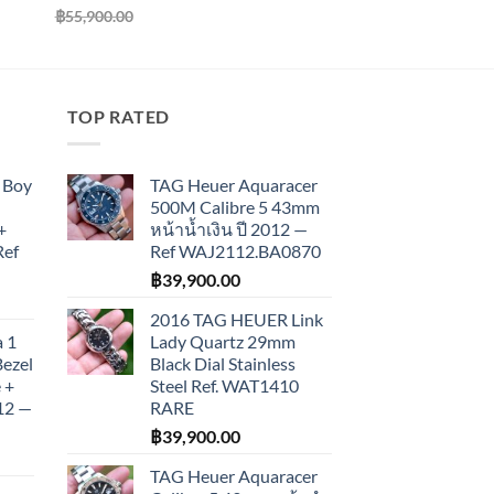
฿
55,900.00
TOP RATED
 Boy
TAG Heuer Aquaracer
500M Calibre 5 43mm
+
หน้าน้ำเงิน ปี 2012 —
Ref
Ref WAJ2112.BA0870
฿
39,900.00
2016 TAG HEUER Link
 1
Lady Quartz 29mm
Bezel
Black Dial Stainless
 +
Steel Ref. WAT1410
012 —
RARE
฿
39,900.00
TAG Heuer Aquaracer