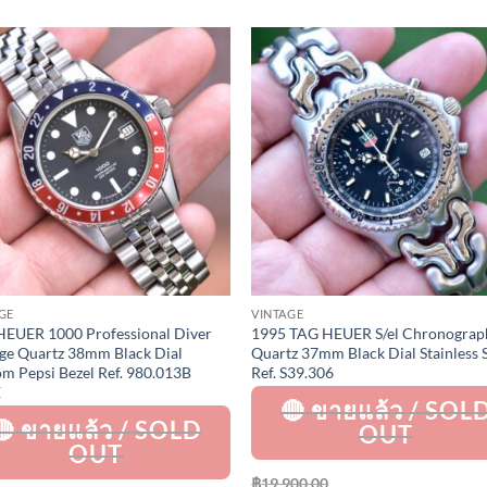
Add to
Add 
Wishlist
Wishl
GE
VINTAGE
EUER 1000 Professional Diver
1995 TAG HEUER S/el Chronograp
ge Quartz 38mm Black Dial
Quartz 37mm Black Dial Stainless S
m Pepsi Bezel Ref. 980.013B
Ref. S39.306
E
฿
19,900.00