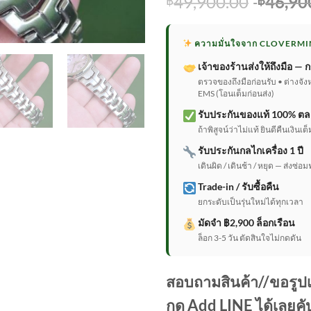
Origina
49,900.00
46,90
price
was:
ความมั่นใจจาก CLOVERMI
฿49,90
เจ้าของร้านส่งให้ถึงมือ — ก
ตรวจของถึงมือก่อนรับ • ต่างจัง
EMS (โอนเต็มก่อนส่ง)
รับประกันของแท้ 100% ตล
ถ้าพิสูจน์ว่าไม่แท้ ยินดีคืนเงิน
รับประกันกลไกเครื่อง 1 ปี
เดินผิด / เดินช้า / หยุด — ส่งซ่อม
Trade-in / รับซื้อคืน
ยกระดับเป็นรุ่นใหม่ได้ทุกเวลา
มัดจำ ฿2,900 ล็อกเรือน
ล็อก 3-5 วัน ตัดสินใจไม่กดดัน
สอบถามสินค้า//ขอรูปเพ
กด Add LINE ได้เลยคั