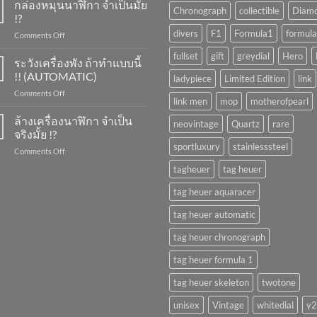
ขึ้น
กล่องหมุนนาฬิกา จำเป็นมั้ย
Chronograph
collectible
Diam
ลาน
!?
นาฬิกา
divers
F1
Formula1
formula
on
Comments Off
ทำ
กล่อง
ยัง
fullset
gift
greydial
Hero
หมุน
ระวังเครื่องพัง ถ้าทำแบบนี้
ไง
นาฬิกา
?
!! (AUTOMATIC)
ladypiece
Limited Edition
link
จำเป็น
on
Comments Off
มั้ย
link men
mop
motherofpearl
ระวัง
!?
เครื่อง
ล้างเครื่องนาฬิกา จำเป็น
neovintage
Quartz
rare
พัง
จริงมั้ย !?
ถ้า
sportluxury
stainlesssteel
on
Comments Off
ทำ
ล้าง
แบบ
tagheuer
tag heuer
เครื่อง
นี้
นาฬิกา
!!
tag heuer aquaracer
จำเป็น
(AUTOMATIC)
จริง
tag heuer automatic
มั้ย
!?
tag heuer chronograph
tag heuer formula 1
tag heuer skeleton
twotone
unisex
Vintage
whitedial
y2