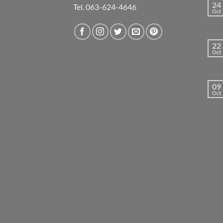
24
Tel. 063-624-4646
Oct
22
Oct
09
Oct