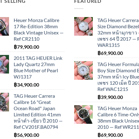
T SELLING
FEATURED
Heuer Monza Calibre
TAG Heuer Carrera
17 Re-Edition 38mm
Size Diamond Bezel
Black Vintage Unisex —
32mm หน้ามุกขาว 
Ref CR2110
เพชร 64 ปี 2017 — 
WAR1315
฿
79,900.00
฿
69,900.00
2011 TAG HEUER Link
Lady Quartz 27mm
TAG Heuer Formula
Blue Mother of Pearl
Boy Size Diamond 
WJ1317
37mm หน้า Icy Blue
เพชร 120 เม็ด ปี 2
฿
34,900.00
Ref WAC1215
TAG Heuer Carrera
฿
39,900.00
Calibre 16 "Great
Ocean Road" Japan
TAG Heuer Monza
Limited Edition 41mm
Calibre 6 Time-Onl
หน้าดำ-เขียว ปี 2010 —
38mm Black Unisex 
Ref CV201F.BA0794
2010 — Ref WR21
฿
56,900.00
฿
69,900.00