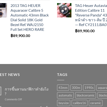
2013 TAG HEUER
TAG Heuer Autavia
Aquaracer Calibre 5
Edition Calibre 11
Automatic 43mm Black
"Reverse Panda" 
Dial Solid 18K Gold
หน้าดำ-ขาว-ส้ม ปี
Bezel Ref. WAJ2150
— Ref CY2111.BA0
Full Set HERO RARE
฿
89,900.00
฿
89,900.00
TEST NEWS
TAGS
43mm
300m
1990s
aquar
การขึ้นลานนาฬิกาทำยังไง
?
automatic
blackceramic
blackd
on
Comments Off
boysize
calibre16
ceramic
การ