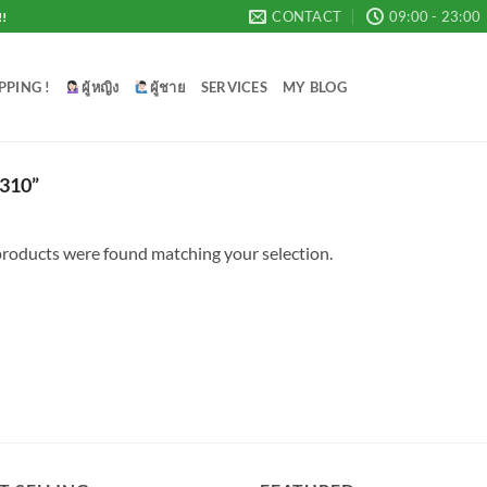
CONTACT
09:00 - 23:00
!!
PPING !
ผู้หญิง
ผู้ชาย
SERVICES
MY BLOG
310”
roducts were found matching your selection.