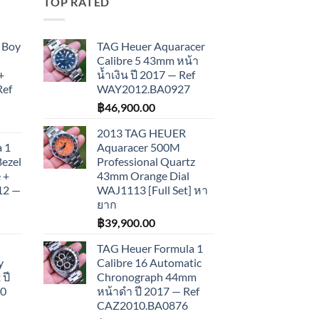
TOP RATED
 Boy
TAG Heuer Aquaracer
Calibre 5 43mm หน้า
+
น้ำเงิน ปี 2017 — Ref
Ref
WAY2012.BA0927
฿
46,900.00
2013 TAG HEUER
 1
Aquaracer 500M
Bezel
Professional Quartz
 +
43mm Orange Dial
012 —
WAJ1113 [Full Set] หา
ยาก
฿
39,900.00
TAG Heuer Formula 1
y
Calibre 16 Automatic
ปี
Chronograph 44mm
10
หน้าดำ ปี 2017 — Ref
CAZ2010.BA0876