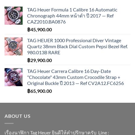
TAG Heuer Formula 1 Calibre 16 Automatic
Chronograph 44mm หน้าดำ ปี 2017 — Ref
CAZ2010.BA0876
฿
45,900.00
TAG HEUER 1000 Professional Diver Vintage
Quartz 38mm Black Dial Custom Pepsi Bezel Ref.
980.013B RARE
฿
29,900.00
TAG Heuer Carrera Calibre 16 Day-Date
"Chocolate" 43mm Custom Crocodile Strap +
Original Buckle ปี 2013 — Ref CV2A12.FC6256
฿
65,900.00
ABOUT US
เรื่องนาฬิกา Tag Heuer ยินดีให้คำปรึกษาครับ ​Line :