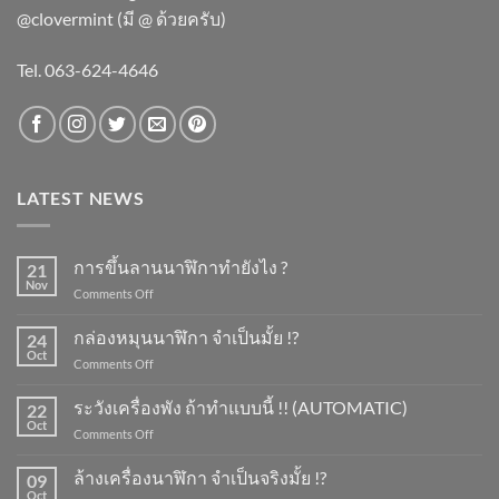
@clovermint (มี @ ด้วยครับ)
Tel. 063-624-4646
LATEST NEWS
การขึ้นลานนาฬิกาทำยังไง ?
21
Nov
on
Comments Off
การ
ขึ้น
กล่องหมุนนาฬิกา จำเป็นมั้ย !?
24
ลาน
Oct
on
Comments Off
นาฬิกา
กล่อง
ทำ
หมุน
ระวังเครื่องพัง ถ้าทำแบบนี้ !! (AUTOMATIC)
ยัง
22
นาฬิกา
Oct
ไง
on
Comments Off
จำเป็น
?
ระวัง
มั้ย
เครื่อง
ล้างเครื่องนาฬิกา จำเป็นจริงมั้ย !?
!?
09
พัง
Oct