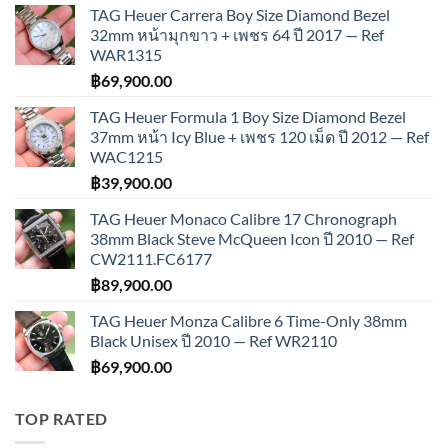
TAG Heuer Carrera Boy Size Diamond Bezel
32mm หน้ามุกขาว + เพชร 64 ปี 2017 — Ref
WAR1315
฿
69,900.00
TAG Heuer Formula 1 Boy Size Diamond Bezel
37mm หน้า Icy Blue + เพชร 120 เม็ด ปี 2012 — Ref
WAC1215
฿
39,900.00
TAG Heuer Monaco Calibre 17 Chronograph
38mm Black Steve McQueen Icon ปี 2010 — Ref
CW2111.FC6177
฿
89,900.00
TAG Heuer Monza Calibre 6 Time-Only 38mm
Black Unisex ปี 2010 — Ref WR2110
฿
69,900.00
TOP RATED