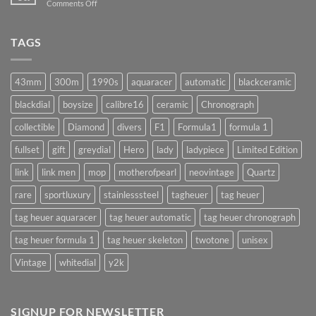
on
Comments Off
ถ้า
ล้าง
ทำ
เครื่อง
แบบ
นาฬิกา
TAGS
นี้
จำเป็น
!!
จริง
(AUTOMATIC)
มั้ย
43mm
300m
1990s
aquaracer
automatic
blackceramic
!?
blackdial
boysize
calibre16
ceramic
Chronograph
collectible
Diamond
divers
F1
Formula1
formula 1
fullset
gift
greydial
Hero
lady
ladypiece
Limited Edition
link
link men
mop
motherofpearl
neovintage
Quartz
rare
sportluxury
stainlesssteel
tagheuer
tag heuer
tag heuer aquaracer
tag heuer automatic
tag heuer chronograph
tag heuer formula 1
tag heuer skeleton
twotone
unisex
Vintage
whitedial
y2k
SIGNUP FOR NEWSLETTER