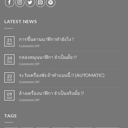
LATEST NEWS
การขึ้นลานนาฬิกาทำยังไง ?
21
Nov
on
Comments Off
การ
ขึ้น
กล่องหมุนนาฬิกา จำเป็นมั้ย !?
24
ลาน
Oct
on
Comments Off
นาฬิกา
กล่อง
ทำ
หมุน
ระวังเครื่องพัง ถ้าทำแบบนี้ !! (AUTOMATIC)
ยัง
22
นาฬิกา
Oct
ไง
on
Comments Off
จำเป็น
?
ระวัง
มั้ย
เครื่อง
ล้างเครื่องนาฬิกา จำเป็นจริงมั้ย !?
!?
09
พัง
Oct
on
Comments Off
ถ้า
ล้าง
ทำ
เครื่อง
แบบ
นาฬิกา
TAGS
นี้
จำเป็น
!!
จริง
(AUTOMATIC)