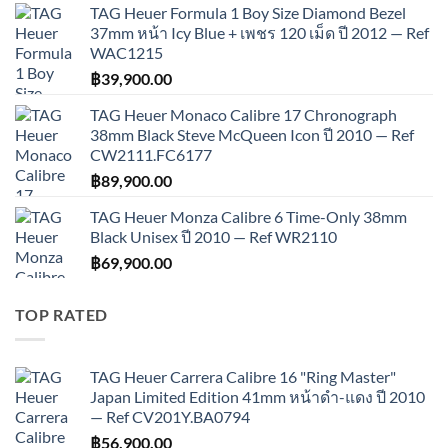
TAG Heuer Formula 1 Boy Size Diamond Bezel
37mm หน้า Icy Blue + เพชร 120 เม็ด ปี 2012 — Ref
WAC1215
฿
39,900.00
TAG Heuer Monaco Calibre 17 Chronograph
38mm Black Steve McQueen Icon ปี 2010 — Ref
CW2111.FC6177
฿
89,900.00
TAG Heuer Monza Calibre 6 Time-Only 38mm
Black Unisex ปี 2010 — Ref WR2110
฿
69,900.00
TOP RATED
TAG Heuer Carrera Calibre 16 "Ring Master"
Japan Limited Edition 41mm หน้าดำ-แดง ปี 2010
— Ref CV201Y.BA0794
฿
56,900.00