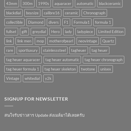
มั้ย
43mm
300m
1990s
aquaracer
automatic
blackceramic
!?
blackdial
boysize
calibre16
ceramic
Chronograph
collectible
Diamond
divers
F1
Formula1
formula 1
fullset
gift
greydial
Hero
lady
ladypiece
Limited Edition
link
link men
mop
motherofpearl
neovintage
Quartz
rare
sportluxury
stainlesssteel
tagheuer
tag heuer
tag heuer aquaracer
tag heuer automatic
tag heuer chronograph
tag heuer formula 1
tag heuer skeleton
twotone
unisex
Vintage
whitedial
y2k
SIGNUP FOR NEWSLETTER
สนใจรับข่าวสาร Update ส่งเมล์มาได้เลยครับ