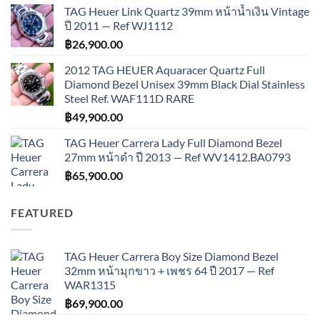
TAG Heuer Link Quartz 39mm หน้าน้ำเงิน Vintage
ปี 2011 — Ref WJ1112
฿
26,900.00
2012 TAG HEUER Aquaracer Quartz Full
Diamond Bezel Unisex 39mm Black Dial Stainless
Steel Ref. WAF111D RARE
฿
49,900.00
TAG Heuer Carrera Lady Full Diamond Bezel
27mm หน้าดำ ปี 2013 — Ref WV1412.BA0793
฿
65,900.00
FEATURED
TAG Heuer Carrera Boy Size Diamond Bezel
32mm หน้ามุกขาว + เพชร 64 ปี 2017 — Ref
WAR1315
฿
69,900.00