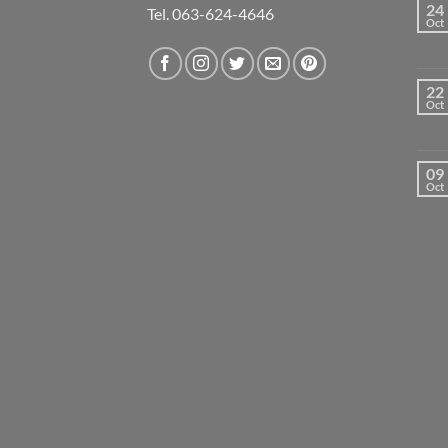
24
Tel. 063-624-4646
Oct
22
Oct
09
Oct