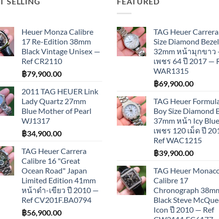
T SELLING
FEATURED
Heuer Monza Calibre
TAG Heuer Carrera
17 Re-Edition 38mm
Size Diamond Bezel
Black Vintage Unisex —
32mm หน้ามุกขาว 
Ref CR2110
เพชร 64 ปี 2017 — 
WAR1315
฿
79,900.00
฿
69,900.00
2011 TAG HEUER Link
Lady Quartz 27mm
TAG Heuer Formula
Blue Mother of Pearl
Boy Size Diamond 
WJ1317
37mm หน้า Icy Blue
เพชร 120 เม็ด ปี 2
฿
34,900.00
Ref WAC1215
TAG Heuer Carrera
฿
39,900.00
Calibre 16 "Great
Ocean Road" Japan
TAG Heuer Monac
Limited Edition 41mm
Calibre 17
หน้าดำ-เขียว ปี 2010 —
Chronograph 38m
Ref CV201F.BA0794
Black Steve McQu
Icon ปี 2010 — Ref
฿
56,900.00