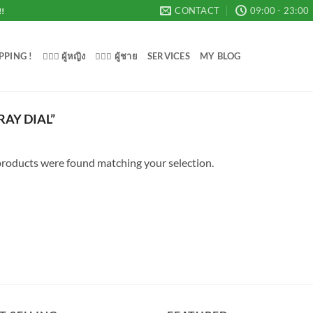
CONTACT
09:00 - 23:00
!!
PPING !
💁🏻‍♀️ ผู้หญิง
🙋🏻‍♂️ ผู้ชาย
SERVICES
MY BLOG
AY DIAL”
roducts were found matching your selection.