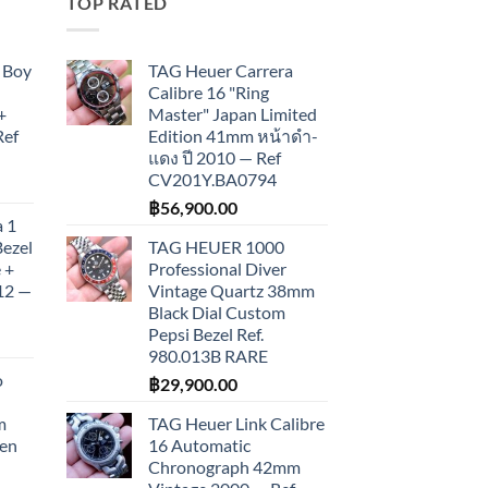
TOP RATED
 Boy
TAG Heuer Carrera
Calibre 16 "Ring
+
Master" Japan Limited
Ref
Edition 41mm หน้าดำ-
แดง ปี 2010 — Ref
CV201Y.BA0794
฿
56,900.00
 1
Bezel
TAG HEUER 1000
 +
Professional Diver
012 —
Vintage Quartz 38mm
Black Dial Custom
Pepsi Bezel Ref.
980.013B RARE
o
฿
29,900.00
m
TAG Heuer Link Calibre
een
16 Automatic
Chronograph 42mm