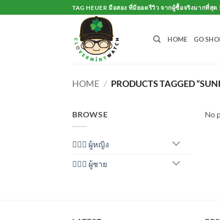
Skip
TAG HEUER มือสอง ที่มียอดรีวิว จากผู้ซื้อจริงมากที่สุด 
to
content
HOME
GO SHO
HOME
/
PRODUCTS TAGGED “SUNR
BROWSE
No p
💁🏻‍♀️ ผู้หญิง
🙋🏻‍♂️ ผู้ชาย