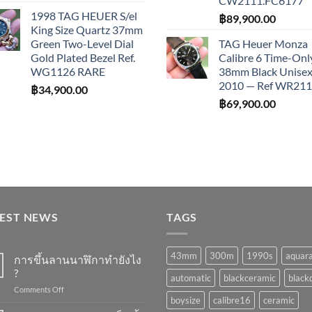
CW2111.FC6177
1998 TAG HEUER S/el
฿
89,900.00
King Size Quartz 37mm
Green Two-Level Dial
TAG Heuer Monza
Gold Plated Bezel Ref.
Calibre 6 Time-Onl
WG1126 RARE
38mm Black Unisex 
2010 — Ref WR21
฿
34,900.00
฿
69,900.00
TEST NEWS
TAGS
43mm
300m
1990s
aquar
การขึ้นลานนาฬิกาทำยังไง
?
automatic
blackceramic
blackd
on
Comments Off
boysize
calibre16
ceramic
การ