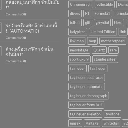
ขึ้น
กล่องหมุนนาฬิกา จำเป็นมั้ย
Chronograph
collectible
Diam
ลาน
!?
นาฬิกา
divers
F1
Formula1
formula
on
Comments Off
ทำ
กล่อง
ยัง
fullset
gift
greydial
Hero
หมุน
ระวังเครื่องพัง ถ้าทำแบบนี้
ไง
นาฬิกา
?
!! (AUTOMATIC)
ladypiece
Limited Edition
link
จำเป็น
on
Comments Off
มั้ย
link men
mop
motherofpearl
ระวัง
!?
เครื่อง
ล้างเครื่องนาฬิกา จำเป็น
neovintage
Quartz
rare
พัง
จริงมั้ย !?
ถ้า
sportluxury
stainlesssteel
on
Comments Off
ทำ
ล้าง
แบบ
tagheuer
tag heuer
เครื่อง
นี้
นาฬิกา
!!
tag heuer aquaracer
จำเป็น
(AUTOMATIC)
จริง
tag heuer automatic
มั้ย
!?
tag heuer chronograph
tag heuer formula 1
tag heuer skeleton
twotone
unisex
Vintage
whitedial
y2