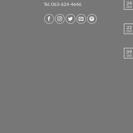
24
Tel. 063-624-4646
Oct
22
Oct
09
Oct