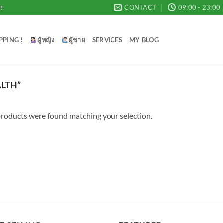
CONTACT
09:00 - 23:00
!!
PPING !
ผู้หญิง
ผู้ชาย
SERVICES
MY BLOG
LTH”
roducts were found matching your selection.