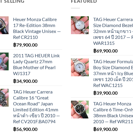
T SELLING
FEATURED
Heuer Monza Calibre
TAG Heuer Carrera
17 Re-Edition 38mm
Size Diamond Bezel
Black Vintage Unisex —
32mm หน้ามุกขาว 
Ref CR2110
เพชร 64 ปี 2017 — 
WAR1315
฿
79,900.00
฿
69,900.00
2011 TAG HEUER Link
Lady Quartz 27mm
TAG Heuer Formula
Blue Mother of Pearl
Boy Size Diamond 
WJ1317
37mm หน้า Icy Blue
เพชร 120 เม็ด ปี 2
฿
34,900.00
Ref WAC1215
TAG Heuer Carrera
฿
39,900.00
Calibre 16 "Great
Ocean Road" Japan
TAG Heuer Monza
Limited Edition 41mm
Calibre 6 Time-Onl
หน้าดำ-เขียว ปี 2010 —
38mm Black Unisex 
Ref CV201F.BA0794
2010 — Ref WR21
฿
56,900.00
฿
69,900.00