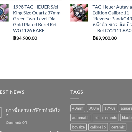
1998 TAG HEUER S/el
TAG Heuer Autavia
King Size Quartz 37mm
Edition Calibre 11
Green Two-Level Dial
"Reverse Panda" 
Gold Plated Bezel Ref.
หน้าดำ-ขาว-ส้ม ปี
WG1126 RARE
— Ref CY2111.BA0
฿
34,900.00
฿
89,900.00
TEST NEWS
TAGS
43mm
300m
1990s
aquar
การขึ้นลานนาฬิกาทำยังไง
?
automatic
blackceramic
blackd
on
Comments Off
boysize
calibre16
ceramic
การ