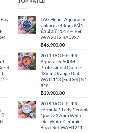
TOP RATED
 Boy
TAG Heuer Aquaracer
Calibre 5 43mm หน้า
+
น้ำเงิน ปี 2017 — Ref
Ref
WAY2012.BA0927
฿
46,900.00
2013 TAG HEUER
 1
Aquaracer 500M
Bezel
Professional Quartz
 +
43mm Orange Dial
012 —
WAJ1113 [Full Set] หา
ยาก
฿
39,900.00
2018 TAG HEUER
y
Formula 1 Lady Ceramic
ปี
Quartz 37mm White
10
Dial White Ceramic
Bezel Ref. WAH1211