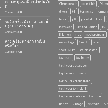
ขึ้น
กล่องหมุนนาฬิกา จำเป็นมั้ย
Chronograph
collectible
Diam
ลาน
!?
นาฬิกา
divers
F1
Formula1
formula
on
Comments Off
ทำ
กล่อง
ยัง
fullset
gift
greydial
Hero
หมุน
ระวังเครื่องพัง ถ้าทำแบบนี้
ไง
นาฬิกา
?
!! (AUTOMATIC)
ladypiece
Limited Edition
link
จำเป็น
on
Comments Off
มั้ย
link men
mop
motherofpearl
ระวัง
!?
เครื่อง
ล้างเครื่องนาฬิกา จำเป็น
neovintage
Quartz
rare
พัง
จริงมั้ย !?
ถ้า
sportluxury
stainlesssteel
on
Comments Off
ทำ
ล้าง
แบบ
tagheuer
tag heuer
เครื่อง
นี้
นาฬิกา
!!
tag heuer aquaracer
จำเป็น
(AUTOMATIC)
จริง
tag heuer automatic
มั้ย
!?
tag heuer chronograph
tag heuer formula 1
tag heuer skeleton
twotone
unisex
Vintage
whitedial
y2