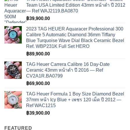
Team USA Limited Edition 43mm หน้าดำ ปี 2012
— Ref WAJ2119.BA0870
฿
39,900.00
2023 TAG HEUER Aquaracer Professional 300
Calibre 5 Automatic Diamond 36mm Tiffany
Blue Turquoise Wave Dial Black Ceramic Bezel
Ref. WBP231K Full Set HERO
฿
89,900.00
TAG Heuer Carrera Calibre 16 Day-Date
Ceramic 43mm หน้าดำ ปี 2016 — Ref
CV2A1R.BA0799
฿
69,900.00
TAG Heuer Formula 1 Boy Size Diamond Bezel
37mm หน้า Icy Blue + เพชร 120 เม็ด ปี 2012 —
Ref WAC1215
฿
39,900.00
FEATURED