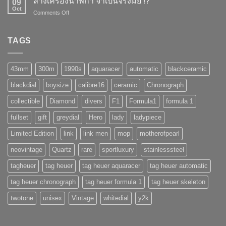
ล้างเครื่องนาฬิกา จำเป็นจริงมั้ย !?
!?
09
พัง
Oct
on
Comments Off
ถ้า
ล้าง
ทำ
เครื่อง
แบบ
นาฬิกา
TAGS
นี้
จำเป็น
!!
จริง
(AUTOMATIC)
มั้ย
43mm
300m
1990s
aquaracer
automatic
blackceramic
!?
blackdial
boysize
calibre16
ceramic
Chronograph
collectible
Diamond
divers
F1
Formula1
formula 1
fullset
gift
greydial
Hero
lady
ladypiece
Limited Edition
link
link men
mop
motherofpearl
neovintage
Quartz
rare
sportluxury
stainlesssteel
tagheuer
tag heuer
tag heuer aquaracer
tag heuer automatic
tag heuer chronograph
tag heuer formula 1
tag heuer skeleton
twotone
unisex
Vintage
whitedial
y2k