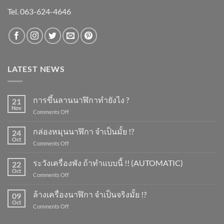
Tel. 063-624-4646
LATEST NEWS
การขึ้นลานนาฬิกาทำยังไง ?
21
Nov
on
Comments Off
การ
ขึ้น
กล่องหมุนนาฬิกา จำเป็นมั้ย !?
24
ลาน
Oct
on
Comments Off
นาฬิกา
กล่อง
ทำ
หมุน
ระวังเครื่องพัง ถ้าทำแบบนี้ !! (AUTOMATIC)
ยัง
22
นาฬิกา
Oct
ไง
on
Comments Off
จำเป็น
?
ระวัง
มั้ย
เครื่อง
ล้างเครื่องนาฬิกา จำเป็นจริงมั้ย !?
!?
09
พัง
Oct
on
Comments Off
ถ้า
ล้าง
ทำ
เครื่อง