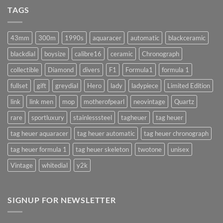
แบบ
นาฬิกา
TAGS
นี้
จำเป็น
!!
จริง
(AUTOMATIC)
มั้ย
43mm
300m
1990s
aquaracer
automatic
blackceramic
!?
blackdial
boysize
calibre16
ceramic
Chronograph
collectible
Diamond
divers
F1
Formula1
formula 1
fullset
gift
greydial
Hero
lady
ladypiece
Limited Edition
link
link men
mop
motherofpearl
neovintage
Quartz
rare
sportluxury
stainlesssteel
tagheuer
tag heuer
tag heuer aquaracer
tag heuer automatic
tag heuer chronograph
tag heuer formula 1
tag heuer skeleton
twotone
unisex
Vintage
whitedial
y2k
SIGNUP FOR NEWSLETTER