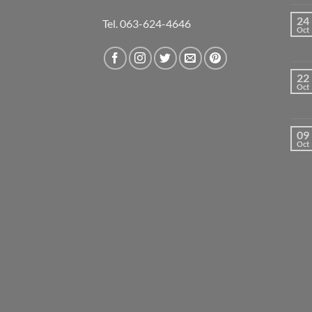
24
Tel. 063-624-4646
Oct
22
Oct
09
Oct