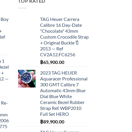
TOP RATED
 Boy
TAG Heuer Carrera
Calibre 16 Day-Date
+
"Chocolate" 43mm
Ref
Custom Crocodile Strap
+ Original Buckle ปี
2013 — Ref
CV2A12.FC6256
 1
฿
65,900.00
Bezel
 +
2023 TAG HEUER
012 —
Aquaracer Professional
300 GMT Calibre 7
Automatic 43mm Blue
Dial Blue White
Ceramic Bezel Rubber
 Re-
Strap Ref. WBP2010
Full Set HERO
43mm
 2006
฿
89,900.00
775