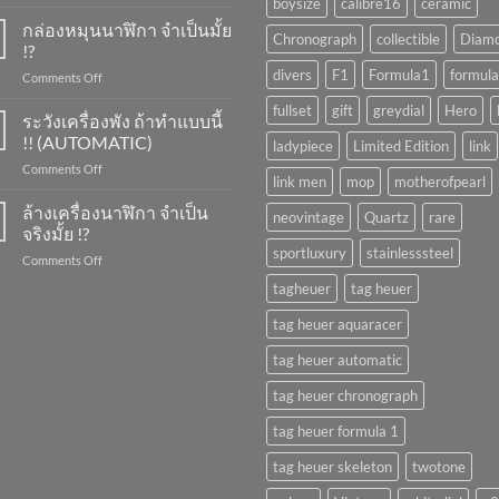
boysize
calibre16
ceramic
การ
ขึ้น
กล่องหมุนนาฬิกา จำเป็นมั้ย
Chronograph
collectible
Diam
ลาน
!?
นาฬิกา
divers
F1
Formula1
formula
on
Comments Off
ทำ
กล่อง
ยัง
fullset
gift
greydial
Hero
หมุน
ระวังเครื่องพัง ถ้าทำแบบนี้
ไง
นาฬิกา
?
!! (AUTOMATIC)
ladypiece
Limited Edition
link
จำเป็น
on
Comments Off
มั้ย
link men
mop
motherofpearl
ระวัง
!?
เครื่อง
ล้างเครื่องนาฬิกา จำเป็น
neovintage
Quartz
rare
พัง
จริงมั้ย !?
ถ้า
sportluxury
stainlesssteel
on
Comments Off
ทำ
ล้าง
แบบ
tagheuer
tag heuer
เครื่อง
นี้
นาฬิกา
!!
tag heuer aquaracer
จำเป็น
(AUTOMATIC)
จริง
tag heuer automatic
มั้ย
!?
tag heuer chronograph
tag heuer formula 1
tag heuer skeleton
twotone