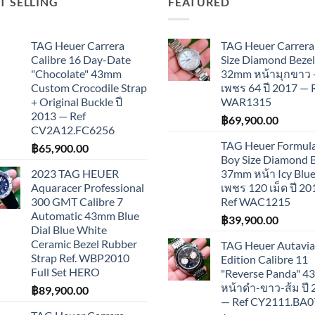
T SELLING
FEATURED
TAG Heuer Carrera
TAG Heuer Carrera
Calibre 16 Day-Date
Size Diamond Bezel
"Chocolate" 43mm
32mm หน้ามุกขาว 
Custom Crocodile Strap
เพชร 64 ปี 2017 — 
+ Original Buckle ปี
WAR1315
2013 — Ref
฿
69,900.00
CV2A12.FC6256
TAG Heuer Formula
฿
65,900.00
Boy Size Diamond 
2023 TAG HEUER
37mm หน้า Icy Blue
Aquaracer Professional
เพชร 120 เม็ด ปี 2
300 GMT Calibre 7
Ref WAC1215
Automatic 43mm Blue
฿
39,900.00
Dial Blue White
Ceramic Bezel Rubber
TAG Heuer Autavia
Strap Ref. WBP2010
Edition Calibre 11
Full Set HERO
"Reverse Panda" 
หน้าดำ-ขาว-ส้ม ปี
฿
89,900.00
— Ref CY2111.BA0