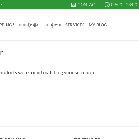
CONTACT
09:00 - 23:00
!!
PPING !
💁🏻‍♀️ ผู้หญิง
🙋🏻‍♂️ ผู้ชาย
SERVICES
MY BLOG
”
roducts were found matching your selection.