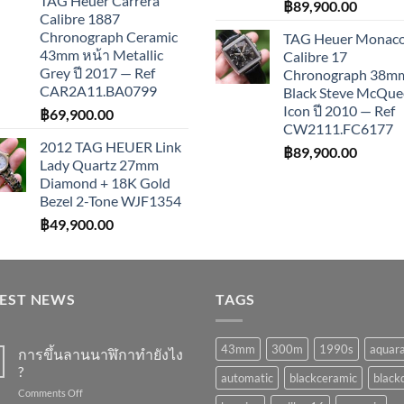
TAG Heuer Carrera
฿
89,900.00
Calibre 1887
Chronograph Ceramic
TAG Heuer Monac
43mm หน้า Metallic
Calibre 17
Grey ปี 2017 — Ref
Chronograph 38m
CAR2A11.BA0799
Black Steve McQu
Icon ปี 2010 — Ref
฿
69,900.00
CW2111.FC6177
2012 TAG HEUER Link
฿
89,900.00
Lady Quartz 27mm
Diamond + 18K Gold
Bezel 2-Tone WJF1354
฿
49,900.00
TEST NEWS
TAGS
43mm
300m
1990s
aquar
การขึ้นลานนาฬิกาทำยังไง
?
automatic
blackceramic
blackd
on
Comments Off