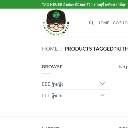
Skip
TAG HEUER มือสอง ที่มียอดรีวิว จากผู้ซื้อจริงมากที่สุด 
to
content
HOME
GO SHO
HOME
/
PRODUCTS TAGGED “KITH
BROWSE
No p
💁🏻‍♀️ ผู้หญิง
🙋🏻‍♂️ ผู้ชาย