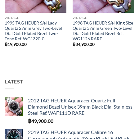
VINTAGE
VINTAGE
1995 TAG HEUER S/el Lady
1998 TAG HEUER S/el King Size
Quartz 27mm Grey Two-Level
Quartz 37mm Green Two-Level
Dial Gold Plated Bezel Two-
Dial Gold Plated Bezel Ref.
Tone Ref. WG1320-0
WG1126 RARE
฿
19,900.00
฿
34,900.00
LATEST
2012 TAG HEUER Aquaracer Quartz Full
Diamond Bezel Unisex 39mm Black Dial Stainless
Steel Ref. WAF111D RARE
฿
49,900.00
2019 TAG HEUER Aquaracer Calibre 16
Chronograph Automatic 43mm Black Dial Black