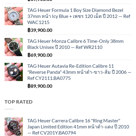
TAG Heuer Formula 1 Boy Size Diamond Bezel
37mm หน้า Icy Blue + เพชร 120 เม็ด ปี 2012 — Ref
WAC1215
฿
39,900.00
TAG Heuer Monza Calibre 6 Time-Only 38mm
Black Unisex ปี 2010 — Ref WR2110
฿
69,900.00
TAG Heuer Autavia Re-Edition Calibre 11
"Reverse Panda" 43mm หน้าดำ-ขาว-ส้ม ปี 2006 —
Ref CY2111.BA0775
฿
89,900.00
TOP RATED
TAG Heuer Carrera Calibre 16 "Ring Master"
Japan Limited Edition 41mm หน้าดำ-แดง ปี 2010
— Ref CV201Y.BA0794