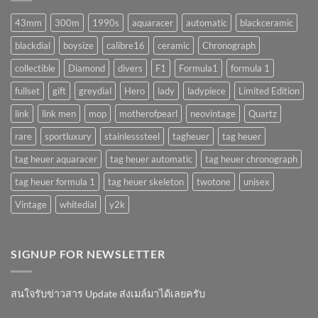
จริง
(AUTOMATIC)
มั้ย
43mm
300m
1990s
aquaracer
automatic
blackceramic
!?
blackdial
boysize
calibre16
ceramic
Chronograph
collectible
Diamond
divers
F1
Formula1
formula 1
fullset
gift
greydial
Hero
lady
ladypiece
Limited Edition
link
link men
mop
motherofpearl
neovintage
Quartz
rare
sportluxury
stainlesssteel
tagheuer
tag heuer
tag heuer aquaracer
tag heuer automatic
tag heuer chronograph
tag heuer formula 1
tag heuer skeleton
twotone
unisex
Vintage
whitedial
y2k
SIGNUP FOR NEWSLETTER
สนใจรับข่าวสาร Update ส่งเมล์มาได้เลยครับ