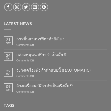
LATEST NEWS
การขึ้นลานนาฬิกาทำยังไง ?
21
Nov
on
Comments Off
การ
ขึ้น
กล่องหมุนนาฬิกา จำเป็นมั้ย !?
24
ลาน
Oct
on
Comments Off
นาฬิกา
กล่อง
ทำ
หมุน
ระวังเครื่องพัง ถ้าทำแบบนี้ !! (AUTOMATIC)
ยัง
22
นาฬิกา
Oct
ไง
on
Comments Off
จำเป็น
?
ระวัง
มั้ย
เครื่อง
ล้างเครื่องนาฬิกา จำเป็นจริงมั้ย !?
!?
09
พัง
Oct
on
Comments Off
ถ้า
ล้าง
ทำ
เครื่อง
แบบ
นาฬิกา
TAGS
นี้
จำเป็น
!!