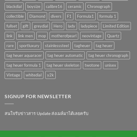
blackdial
boysize
calibre16
ceramic
Chronograph
collectible
Diamond
divers
F1
Formula1
formula 1
fullset
gift
greydial
Hero
lady
ladypiece
Limited Edition
link
link men
mop
motherofpearl
neovintage
Quartz
rare
sportluxury
stainlesssteel
tagheuer
tag heuer
tag heuer aquaracer
tag heuer automatic
tag heuer chronograph
tag heuer formula 1
tag heuer skeleton
twotone
unisex
Vintage
whitedial
y2k
SIGNUP FOR NEWSLETTER
สนใจรับข่าวสาร Update ส่งเมล์มาได้เลยครับ