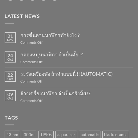
LATEST NEWS
การขึ้นลานนาฬิกาทำยังไง ?
21
Nov
on
Comments Off
การ
ขึ้น
กล่องหมุนนาฬิกา จำเป็นมั้ย !?
24
ลาน
Oct
on
Comments Off
นาฬิกา
กล่อง
ทำ
หมุน
ระวังเครื่องพัง ถ้าทำแบบนี้ !! (AUTOMATIC)
ยัง
22
นาฬิกา
Oct
ไง
on
Comments Off
จำเป็น
?
ระวัง
มั้ย
เครื่อง
ล้างเครื่องนาฬิกา จำเป็นจริงมั้ย !?
!?
09
พัง
Oct
on
Comments Off
ถ้า
ล้าง
ทำ
เครื่อง
แบบ
นาฬิกา
TAGS
นี้
จำเป็น
!!
จริง
(AUTOMATIC)
มั้ย
43mm
300m
1990s
aquaracer
automatic
blackceramic
!?