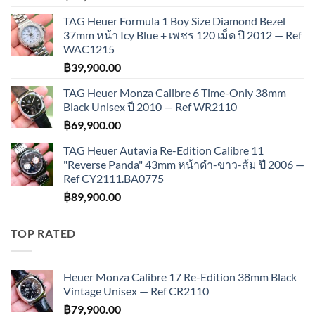
TAG Heuer Formula 1 Boy Size Diamond Bezel
37mm หน้า Icy Blue + เพชร 120 เม็ด ปี 2012 — Ref
WAC1215
฿
39,900.00
TAG Heuer Monza Calibre 6 Time-Only 38mm
Black Unisex ปี 2010 — Ref WR2110
฿
69,900.00
TAG Heuer Autavia Re-Edition Calibre 11
"Reverse Panda" 43mm หน้าดำ-ขาว-ส้ม ปี 2006 —
Ref CY2111.BA0775
฿
89,900.00
TOP RATED
Heuer Monza Calibre 17 Re-Edition 38mm Black
Vintage Unisex — Ref CR2110
฿
79,900.00