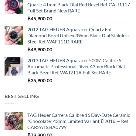
Quartz 41mm Black Dial Red Bezel Ref. CAU1117
Full Set Brand New RARE
฿
45,900.00
2012 TAG HEUER Aquaracer Quartz Full
Diamond Bezel Unisex 39mm Black Dial Stainless
Steel Ref. WAF111D RARE
฿
49,900.00
2013 TAG HEUER Aquaracer 500M Calibre 5
Automatic Professional Diver 43mm Black Dial
Black Bezel Ref. WAJ211A Full Set RARE
฿
35,900.00
BEST SELLING
TAG Heuer Carrera Calibre 16 Day-Date Ceramic
"Chocolate" 43mm Limited Variant ปี 2016 — Ref
CAR2A1S.BA0799
฿
79,900.00