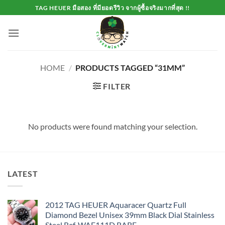
Skip
TAG HEUER มือสอง ที่มียอดรีวิว จากผู้ซื้อจริงมากที่สุด !!
to
content
HOME
/
PRODUCTS TAGGED “31MM”
FILTER
No products were found matching your selection.
LATEST
2012 TAG HEUER Aquaracer Quartz Full
Diamond Bezel Unisex 39mm Black Dial Stainless
Steel Ref. WAF111D RARE