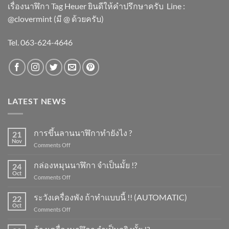
เรื่องนาฬิกา Tag Heuer ยินดีให้คำปรึกษาครับ ​Line :
@clovermint (มี @ ด้วยครับ)
Tel. 063-624-4646
LATEST NEWS
การขึ้นลานนาฬิกาทำยังไง ?
21
Nov
on
Comments Off
การ
ขึ้น
กล่องหมุนนาฬิกา จำเป็นมั้ย !?
24
ลาน
Oct
on
Comments Off
นาฬิกา
กล่อง
ทำ
หมุน
ระวังเครื่องพัง ถ้าทำแบบนี้ !! (AUTOMATIC)
ยัง
22
นาฬิกา
Oct
ไง
on
Comments Off
จำเป็น
?
ระวัง
มั้ย
เครื่อง
!?