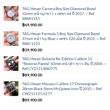
TAG Heuer Carrera Boy Size Diamond Bezel
32mm หน้ามุกขาว + เพชร 64 ปี 2017 — Ref
WAR1315
฿
69,900.00
TAG Heuer Formula 1 Boy Size Diamond Bezel
37mm หน้า Icy Blue + เพชร 120 เม็ด ปี 2012 — Ref
WAC1215
฿
39,900.00
TAG Heuer Autavia Re-Edition Calibre 11
"Reverse Panda" 43mm หน้าดำ-ขาว-ส้ม ปี 2006 —
Ref CY2111.BA0775
฿
89,900.00
TAG Heuer Monaco Calibre 17 Chronograph
38mm Black Steve McQueen Icon ปี 2010 — Ref
CW2111.FC6177
฿
89,900.00