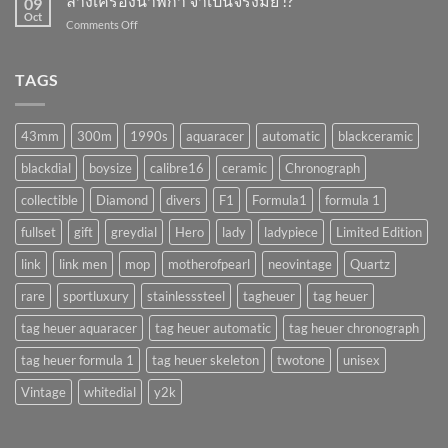
ล้างเครื่องนาฬิกา จำเป็นจริงมั้ย !?
09
พัง
Oct
on
Comments Off
ถ้า
ล้าง
ทำ
เครื่อง
แบบ
นาฬิกา
TAGS
นี้
จำเป็น
!!
จริง
(AUTOMATIC)
มั้ย
43mm
300m
1990s
aquaracer
automatic
blackceramic
!?
blackdial
boysize
calibre16
ceramic
Chronograph
collectible
Diamond
divers
F1
Formula1
formula 1
fullset
gift
greydial
Hero
lady
ladypiece
Limited Edition
link
link men
mop
motherofpearl
neovintage
Quartz
rare
sportluxury
stainlesssteel
tagheuer
tag heuer
tag heuer aquaracer
tag heuer automatic
tag heuer chronograph
tag heuer formula 1
tag heuer skeleton
twotone
unisex
Vintage
whitedial
y2k