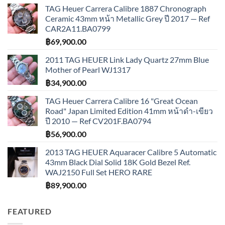
TAG Heuer Carrera Calibre 1887 Chronograph
Ceramic 43mm หน้า Metallic Grey ปี 2017 — Ref
CAR2A11.BA0799
฿
69,900.00
2011 TAG HEUER Link Lady Quartz 27mm Blue
Mother of Pearl WJ1317
฿
34,900.00
TAG Heuer Carrera Calibre 16 "Great Ocean
Road" Japan Limited Edition 41mm หน้าดำ-เขียว
ปี 2010 — Ref CV201F.BA0794
฿
56,900.00
2013 TAG HEUER Aquaracer Calibre 5 Automatic
43mm Black Dial Solid 18K Gold Bezel Ref.
WAJ2150 Full Set HERO RARE
฿
89,900.00
FEATURED