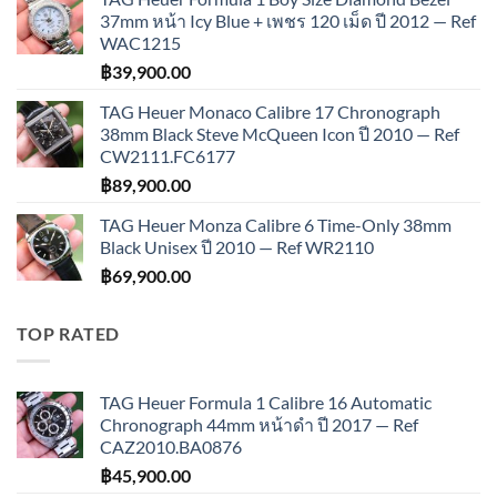
37mm หน้า Icy Blue + เพชร 120 เม็ด ปี 2012 — Ref
WAC1215
฿
39,900.00
TAG Heuer Monaco Calibre 17 Chronograph
38mm Black Steve McQueen Icon ปี 2010 — Ref
CW2111.FC6177
฿
89,900.00
TAG Heuer Monza Calibre 6 Time-Only 38mm
Black Unisex ปี 2010 — Ref WR2110
฿
69,900.00
TOP RATED
TAG Heuer Formula 1 Calibre 16 Automatic
Chronograph 44mm หน้าดำ ปี 2017 — Ref
CAZ2010.BA0876
฿
45,900.00