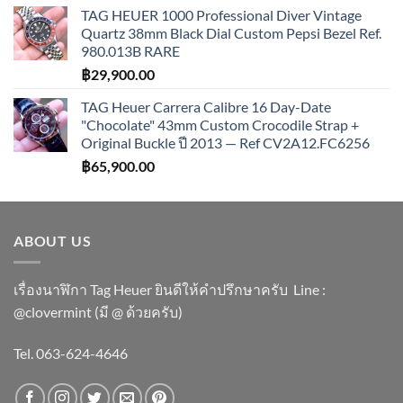
TAG HEUER 1000 Professional Diver Vintage
Quartz 38mm Black Dial Custom Pepsi Bezel Ref.
980.013B RARE
฿
29,900.00
TAG Heuer Carrera Calibre 16 Day-Date
"Chocolate" 43mm Custom Crocodile Strap +
Original Buckle ปี 2013 — Ref CV2A12.FC6256
฿
65,900.00
ABOUT US
เรื่องนาฬิกา Tag Heuer ยินดีให้คำปรึกษาครับ ​Line :
@clovermint (มี @ ด้วยครับ)
Tel. 063-624-4646