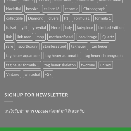
!?
blackdial
boysize
calibre16
ceramic
Chronograph
collectible
Diamond
divers
F1
Formula1
formula 1
fullset
gift
greydial
Hero
lady
ladypiece
Limited Edition
link
link men
mop
motherofpearl
neovintage
Quartz
rare
sportluxury
stainlesssteel
tagheuer
tag heuer
tag heuer aquaracer
tag heuer automatic
tag heuer chronograph
tag heuer formula 1
tag heuer skeleton
twotone
unisex
Vintage
whitedial
y2k
SIGNUP FOR NEWSLETTER
สนใจรับข่าวสาร Update ส่งเมล์มาได้เลยครับ