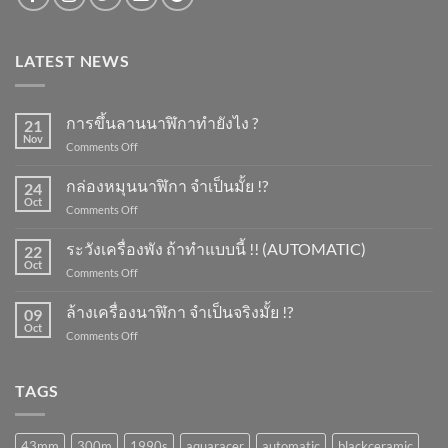
LATEST NEWS
การขึ้นลานนาฬิกาทำยังไง ?
21
Nov
on
Comments Off
การ
ขึ้น
กล่องหมุนนาฬิกา จำเป็นมั้ย !?
24
ลาน
Oct
on
Comments Off
นาฬิกา
กล่อง
ทำ
หมุน
ระวังเครื่องพัง ถ้าทำแบบนี้ !! (AUTOMATIC)
ยัง
22
นาฬิกา
Oct
ไง
on
Comments Off
จำเป็น
?
ระวัง
มั้ย
เครื่อง
ล้างเครื่องนาฬิกา จำเป็นจริงมั้ย !?
!?
09
พัง
Oct
on
Comments Off
ถ้า
ล้าง
ทำ
เครื่อง
แบบ
นาฬิกา
TAGS
นี้
จำเป็น
!!
จริง
(AUTOMATIC)
มั้ย
43mm
300m
1990s
aquaracer
automatic
blackceramic