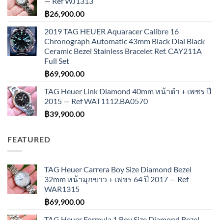
— Ref WJ1313
฿
26,900.00
2019 TAG HEUER Aquaracer Calibre 16
Chronograph Automatic 43mm Black Dial Black
Ceramic Bezel Stainless Bracelet Ref. CAY211A
Full Set
฿
69,900.00
TAG Heuer Link Diamond 40mm หน้าดำ + เพชร ปี
2015 — Ref WAT1112.BA0570
฿
39,900.00
FEATURED
TAG Heuer Carrera Boy Size Diamond Bezel
32mm หน้ามุกขาว + เพชร 64 ปี 2017 — Ref
WAR1315
฿
69,900.00
TAG Heuer Formula 1 Boy Size Diamond Bezel