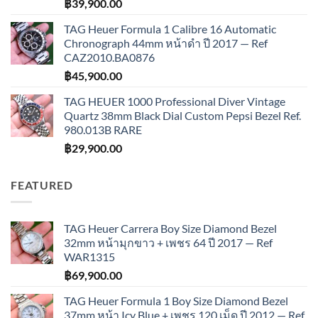
฿
39,900.00
TAG Heuer Formula 1 Calibre 16 Automatic
Chronograph 44mm หน้าดำ ปี 2017 — Ref
CAZ2010.BA0876
฿
45,900.00
TAG HEUER 1000 Professional Diver Vintage
Quartz 38mm Black Dial Custom Pepsi Bezel Ref.
980.013B RARE
฿
29,900.00
FEATURED
TAG Heuer Carrera Boy Size Diamond Bezel
32mm หน้ามุกขาว + เพชร 64 ปี 2017 — Ref
WAR1315
฿
69,900.00
TAG Heuer Formula 1 Boy Size Diamond Bezel
37mm หน้า Icy Blue + เพชร 120 เม็ด ปี 2012 — Ref