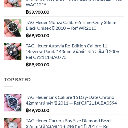
WAC1215
฿
39,900.00
TAG Heuer Monza Calibre 6 Time-Only 38mm
Black Unisex ปี 2010 — Ref WR2110
฿
69,900.00
TAG Heuer Autavia Re-Edition Calibre 11
"Reverse Panda" 43mm หน้าดำ-ขาว-ส้ม ปี 2006 —
Ref CY2111.BA0775
฿
89,900.00
TOP RATED
TAG Heuer Link Calibre 16 Day-Date Chrono
42mm หน้าดำ ปี 2011 — Ref CJF211A.BA0594
฿
49,900.00
TAG Heuer Carrera Boy Size Diamond Bezel
32mm หน้ามุกขาว + เพชร 64 ปี 2017 — Ref