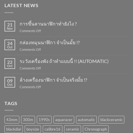
LATEST NEWS
การขึ้นลานนาฬิกาทำยังไง ?
21
Nov
on
Comments Off
การ
ขึ้น
กล่องหมุนนาฬิกา จำเป็นมั้ย !?
24
ลาน
Oct
on
Comments Off
นาฬิกา
กล่อง
ทำ
หมุน
ระวังเครื่องพัง ถ้าทำแบบนี้ !! (AUTOMATIC)
ยัง
22
นาฬิกา
Oct
ไง
on
Comments Off
จำเป็น
?
ระวัง
มั้ย
เครื่อง
ล้างเครื่องนาฬิกา จำเป็นจริงมั้ย !?
!?
09
พัง
Oct
on
Comments Off
ถ้า
ล้าง
ทำ
เครื่อง
แบบ
นาฬิกา
TAGS
นี้
จำเป็น
!!
จริง
(AUTOMATIC)
มั้ย
43mm
300m
1990s
aquaracer
automatic
blackceramic
!?
blackdial
boysize
calibre16
ceramic
Chronograph