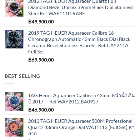
2012 TAG HEUER Aquaracer Quartz Full
Diamond Bezel Unisex 39mm Black Dial Stainless
Steel Ref. WAF111D RARE
฿
49,900.00
2019 TAG HEUER Aquaracer Calibre 16
Chronograph Automatic 43mm Black Dial Black
Ceramic Bezel Stainless Bracelet Ref. CAY211A
Full Set
฿
69,900.00
BEST SELLING
TAG Heuer Aquaracer Calibre 5 43mm หน้าน้ำเงิน
ปี 2017 — Ref WAY2012.BA0927
฿
46,900.00
2013 TAG HEUER Aquaracer 500M Professional
Quartz 43mm Orange Dial WAJ1113 [Full Set] หา
ยาก