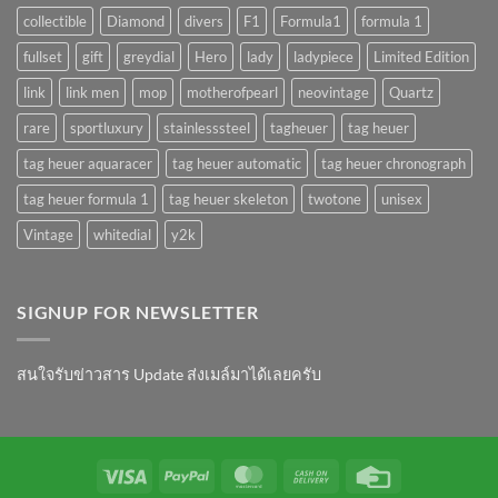
collectible
Diamond
divers
F1
Formula1
formula 1
fullset
gift
greydial
Hero
lady
ladypiece
Limited Edition
link
link men
mop
motherofpearl
neovintage
Quartz
rare
sportluxury
stainlesssteel
tagheuer
tag heuer
tag heuer aquaracer
tag heuer automatic
tag heuer chronograph
tag heuer formula 1
tag heuer skeleton
twotone
unisex
Vintage
whitedial
y2k
SIGNUP FOR NEWSLETTER
สนใจรับข่าวสาร Update ส่งเมล์มาได้เลยครับ
Visa
PayPal
MasterCard
Cash
Credit