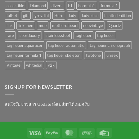
collectible
Diamond
divers
F1
Formula1
formula 1
fullset
gift
greydial
Hero
lady
ladypiece
Limited Edition
link
link men
mop
motherofpearl
neovintage
Quartz
rare
sportluxury
stainlesssteel
tagheuer
tag heuer
tag heuer aquaracer
tag heuer automatic
tag heuer chronograph
tag heuer formula 1
tag heuer skeleton
twotone
unisex
Vintage
whitedial
y2k
SIGNUP FOR NEWSLETTER
สนใจรับข่าวสาร Update ส่งเมล์มาได้เลยครับ
Visa
PayPal
MasterCard
Cash
Credit