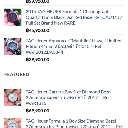
฿
39,900.00
2015 TAG HEUER Formula 1 Chronograph
Quartz 41mm Black Dial Red Bezel Ref. CAU1117
Full Set Brand New RARE
฿
45,900.00
TAG Heuer Aquaracer "Maui Jim" Hawaii Limited
Edition 41mm หน้ามุกดำ ปี 2010 — Ref
WAF2012.BA0844
฿
39,900.00
FEATURED
TAG Heuer Carrera Boy Size Diamond Bezel
32mm หน้ามุกขาว + เพชร 64 ปี 2017 — Ref
WAR1315
฿
69,900.00
TAG Heuer Formula 1 Boy Size Diamond Bezel
37mm หน้า Icy Blue + เพชร 120 เม็ด ปี 2012 — Ref