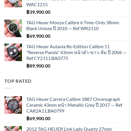
WAC1215
฿
39,900.00
TAG Heuer Monza Calibre 6 Time-Only 38mm
Black Unisex ปี 2010 — Ref WR2110
฿
69,900.00
TAG Heuer Autavia Re-Edition Calibre 11
"Reverse Panda" 43mm หน้าดำ-ขาว-ส้ม ปี 2006 —
Ref CY2111.BA0775
฿
89,900.00
TOP RATED
TAG Heuer Carrera Calibre 1887 Chronograph
Ceramic 43mm หน้า Metallic Grey ปี 2017 — Ref
CAR2A11.BA0799
฿
69,900.00
2012 TAG HEUER Link Lady Quartz 27mm