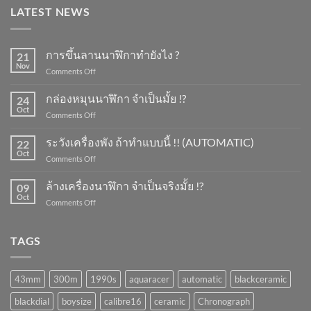
LATEST NEWS
การขึ้นลานนาฬิกาทำยังไง ?
21
Nov
on
Comments Off
การ
ขึ้น
กล่องหมุนนาฬิกา จำเป็นมั้ย !?
24
ลาน
Oct
on
Comments Off
นาฬิกา
กล่อง
ทำ
หมุน
ระวังเครื่องพัง ถ้าทำแบบนี้ !! (AUTOMATIC)
ยัง
22
นาฬิกา
Oct
ไง
on
Comments Off
จำเป็น
?
ระวัง
มั้ย
เครื่อง
ล้างเครื่องนาฬิกา จำเป็นจริงมั้ย !?
!?
09
พัง
Oct
on
Comments Off
ถ้า
ล้าง
ทำ
เครื่อง
แบบ
นาฬิกา
TAGS
นี้
จำเป็น
!!
จริง
(AUTOMATIC)
มั้ย
43mm
300m
1990s
aquaracer
automatic
blackceramic
!?
blackdial
boysize
calibre16
ceramic
Chronograph