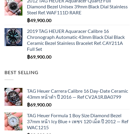
2012 TAG HEUER Aquaracer Quartz Full
Diamond Bezel Unisex 39mm Black Dial Stainless
Steel Ref. WAF111D RARE
฿
49,900.00
2019 TAG HEUER Aquaracer Calibre 16
Chronograph Automatic 43mm Black Dial Black
Ceramic Bezel Stainless Bracelet Ref. CAY211A
Full Set
฿
69,900.00
BEST SELLING
TAG Heuer Carrera Calibre 16 Day-Date Ceramic
43mm หน้าดำ ปี 2016 — Ref CV2A1R.BA0799
฿
69,900.00
TAG Heuer Formula 1 Boy Size Diamond Bezel
37mm หน้า Icy Blue + เพชร 120 เม็ด ปี 2012 — Ref
WAC1215