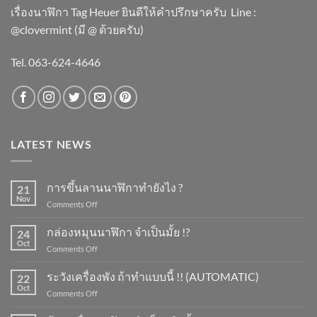
เรื่องนาฬิกา Tag Heuer ยินดีให้คำปรึกษาครับ ​Line :
@clovermint (มี @ ด้วยครับ)
Tel. 063-624-4646
LATEST NEWS
การขึ้นลานนาฬิกาทำยังไง ?
21
Nov
on
Comments Off
การ
ขึ้น
กล่องหมุนนาฬิกา จำเป็นมั้ย !?
24
ลาน
Oct
on
Comments Off
นาฬิกา
กล่อง
ทำ
หมุน
ระวังเครื่องพัง ถ้าทำแบบนี้ !! (AUTOMATIC)
ยัง
22
นาฬิกา
Oct
ไง
on
Comments Off
จำเป็น
?
ระวัง
มั้ย
เครื่อง