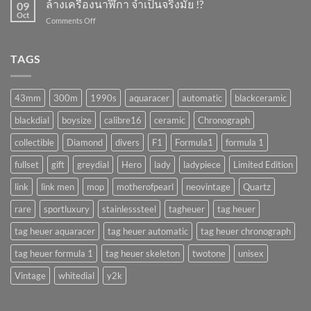
ล้างเครื่องนาฬิกา จำเป็นจริงมั้ย !?
!?
09
พัง
Oct
on
Comments Off
ถ้า
ล้าง
ทำ
เครื่อง
แบบ
นาฬิกา
TAGS
นี้
จำเป็น
!!
จริง
(AUTOMATIC)
มั้ย
43mm
300m
1990s
aquaracer
automatic
blackceramic
!?
blackdial
boysize
calibre16
ceramic
Chronograph
collectible
Diamond
divers
F1
Formula1
formula 1
fullset
gift
greydial
Hero
lady
ladypiece
Limited Edition
link
link men
mop
motherofpearl
neovintage
Quartz
rare
sportluxury
stainlesssteel
tagheuer
tag heuer
tag heuer aquaracer
tag heuer automatic
tag heuer chronograph
tag heuer formula 1
tag heuer skeleton
twotone
unisex
Vintage
whitedial
y2k