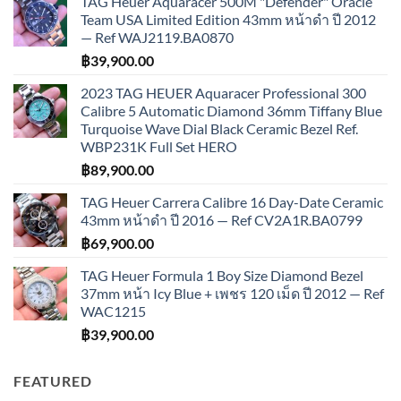
TAG Heuer Aquaracer 500M "Defender" Oracle
Team USA Limited Edition 43mm หน้าดำ ปี 2012
— Ref WAJ2119.BA0870
฿
39,900.00
2023 TAG HEUER Aquaracer Professional 300
Calibre 5 Automatic Diamond 36mm Tiffany Blue
Turquoise Wave Dial Black Ceramic Bezel Ref.
WBP231K Full Set HERO
฿
89,900.00
TAG Heuer Carrera Calibre 16 Day-Date Ceramic
43mm หน้าดำ ปี 2016 — Ref CV2A1R.BA0799
฿
69,900.00
TAG Heuer Formula 1 Boy Size Diamond Bezel
37mm หน้า Icy Blue + เพชร 120 เม็ด ปี 2012 — Ref
WAC1215
฿
39,900.00
FEATURED