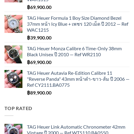
฿
69,900.00
TAG Heuer Formula 1 Boy Size Diamond Bezel
37mm หน้า Icy Blue + เพชร 120 เม็ด ปี 2012 — Ref
WAC1215
฿
39,900.00
TAG Heuer Monza Calibre 6 Time-Only 38mm
Black Unisex ปี 2010 — Ref WR2110
฿
69,900.00
TAG Heuer Autavia Re-Edition Calibre 11
"Reverse Panda" 43mm หน้าดำ-ขาว-ส้ม ปี 2006 —
Ref CY2111.BA0775
฿
89,900.00
TOP RATED
TAG Heuer Link Automatic Chronometer 42mm
Vintage ปี 2000 — Ref WT5110.BA0550