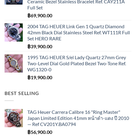
Ceramic Bezel Stainless Bracelet Ref. CAY211A
Full Set
฿
69,900.00
2004 TAG HEUER Link Gen 1 Quartz Diamond
42mm Black Dial Stainless Steel Ref. WT111R Full
Set HERO RARE
฿
39,900.00
1995 TAG HEUER S/el Lady Quartz 27mm Grey
Two-Level Dial Gold Plated Bezel Two-Tone Ref.
WG1320-0
฿
19,900.00
BEST SELLING
TAG Heuer Carrera Calibre 16 "Ring Master"
Japan Limited Edition 41mm หน้าดำ-แดง ปี 2010
— Ref CV201Y.BA0794
฿
56,900.00