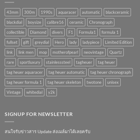
!!
จริง
(AUTOMATIC)
มั้ย
43mm
300m
1990s
aquaracer
automatic
blackceramic
!?
blackdial
boysize
calibre16
ceramic
Chronograph
collectible
Diamond
divers
F1
Formula1
formula 1
fullset
gift
greydial
Hero
lady
ladypiece
Limited Edition
link
link men
mop
motherofpearl
neovintage
Quartz
rare
sportluxury
stainlesssteel
tagheuer
tag heuer
tag heuer aquaracer
tag heuer automatic
tag heuer chronograph
tag heuer formula 1
tag heuer skeleton
twotone
unisex
Vintage
whitedial
y2k
SIGNUP FOR NEWSLETTER
สนใจรับข่าวสาร Update ส่งเมล์มาได้เลยครับ