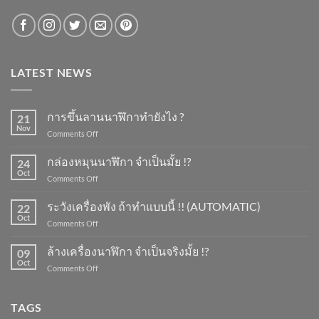
LATEST NEWS
การขึ้นลานนาฬิกาทำยังไง ?
21
Nov
on
Comments Off
การ
ขึ้น
กล่องหมุนนาฬิกา จำเป็นมั้ย !?
24
ลาน
Oct
on
Comments Off
นาฬิกา
กล่อง
ทำ
หมุน
ระวังเครื่องพัง ถ้าทำแบบนี้ !! (AUTOMATIC)
ยัง
22
นาฬิกา
Oct
ไง
on
Comments Off
จำเป็น
?
ระวัง
มั้ย
เครื่อง
ล้างเครื่องนาฬิกา จำเป็นจริงมั้ย !?
!?
09
พัง
Oct
on
Comments Off
ถ้า
ล้าง
ทำ
เครื่อง
แบบ
นาฬิกา
TAGS
นี้
จำเป็น