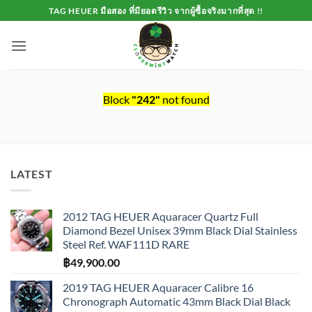
Skip
TAG HEUER มือสอง ที่มียอดรีวิว จากผู้ซื้อจริงมากที่สุด !!
to
content
Block
"242"
not found
LATEST
2012 TAG HEUER Aquaracer Quartz Full
Diamond Bezel Unisex 39mm Black Dial Stainless
Steel Ref. WAF111D RARE
฿
49,900.00
2019 TAG HEUER Aquaracer Calibre 16
Chronograph Automatic 43mm Black Dial Black