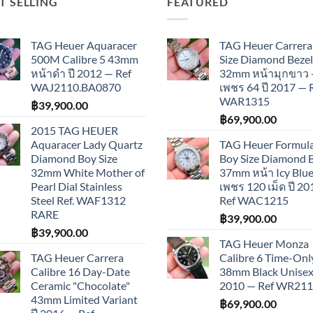
T SELLING
FEATURED
TAG Heuer Aquaracer
TAG Heuer Carrera
500M Calibre 5 43mm
Size Diamond Bezel
หน้าดำ ปี 2012 — Ref
32mm หน้ามุกขาว 
WAJ2110.BA0870
เพชร 64 ปี 2017 — 
WAR1315
฿
39,900.00
฿
69,900.00
2015 TAG HEUER
Aquaracer Lady Quartz
TAG Heuer Formula
Diamond Boy Size
Boy Size Diamond 
32mm White Mother of
37mm หน้า Icy Blue
Pearl Dial Stainless
เพชร 120 เม็ด ปี 2
Steel Ref. WAF1312
Ref WAC1215
RARE
฿
39,900.00
฿
39,900.00
TAG Heuer Monza
TAG Heuer Carrera
Calibre 6 Time-Onl
Calibre 16 Day-Date
38mm Black Unisex 
Ceramic "Chocolate"
2010 — Ref WR21
43mm Limited Variant
฿
69,900.00