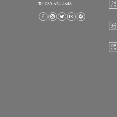
24
Tel. 063-624-4646
Oct
22
Oct
09
Oct