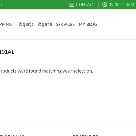
CONTACT
09:00 - 23:00
!!
PPING !
ผู้หญิง
ผู้ชาย
SERVICES
MY BLOG
01AL”
roducts were found matching your selection.