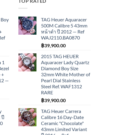
TOP RATED
 Boy
TAG Heuer Aquaracer
500M Calibre 5 43mm
+
หน้าดำ ปี 2012 — Ref
Ref
WAJ2110.BA0870
฿
39,900.00
2015 TAG HEUER
 1
Aquaracer Lady Quartz
Bezel
Diamond Boy Size
 +
32mm White Mother of
012 —
Pearl Dial Stainless
Steel Ref. WAF1312
RARE
฿
39,900.00
y
TAG Heuer Carrera
ปี
Calibre 16 Day-Date
10
Ceramic "Chocolate"
43mm Limited Variant