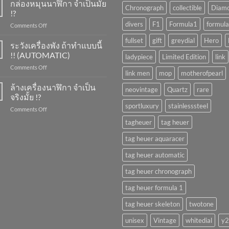
ขึ้น
กล่องหมุนนาฬิกา จำเป็นมั้ย
Chronograph
collectible
Diam
ลาน
!?
นาฬิกา
divers
F1
Formula1
formula
on
Comments Off
ทำ
กล่อง
ยัง
fullset
gift
greydial
Hero
หมุน
ระวังเครื่องพัง ถ้าทำแบบนี้
ไง
นาฬิกา
?
!! (AUTOMATIC)
ladypiece
Limited Edition
link
จำเป็น
on
Comments Off
มั้ย
link men
mop
motherofpearl
ระวัง
!?
เครื่อง
ล้างเครื่องนาฬิกา จำเป็น
neovintage
Quartz
rare
พัง
จริงมั้ย !?
ถ้า
sportluxury
stainlesssteel
on
Comments Off
ทำ
ล้าง
แบบ
tagheuer
tag heuer
เครื่อง
นี้
นาฬิกา
!!
tag heuer aquaracer
จำเป็น
(AUTOMATIC)
จริง
tag heuer automatic
มั้ย
!?
tag heuer chronograph
tag heuer formula 1
tag heuer skeleton
twotone
unisex
Vintage
whitedial
y2