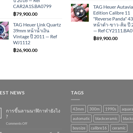
ปี 2016 — Ref
CAR2A1S.BA0799
TAG Heuer Autavia
Edition Calibre 11
฿
79,900.00
"Reverse Panda" 
TAG Heuer Link Quartz
หน้าดำ-ขาว-ส้ม ปี
39mm หน้าน้ำเงิน
— Ref CY2111.BA0
Vintage ปี 2011 — Ref
฿
89,900.00
WJ1112
฿
26,900.00
TEST NEWS
TAGS
43mm
300m
1990s
aquar
การขึ้นลานนาฬิกาทำยังไง
?
automatic
blackceramic
blackd
on
Comments Off
boysize
calibre16
ceramic
การ