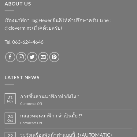
ABOUT US
เรื่องนาฬิกา Tag Heuer ยินดีให้คำปรึกษาครับ ​Line :
@clovermint (มี @ ด้วยครับ)
Tel. 063-624-4646
LATEST NEWS
การขึ้นลานนาฬิกาทำยังไง ?
21
Nov
on
Comments Off
การ
ขึ้น
กล่องหมุนนาฬิกา จำเป็นมั้ย !?
24
ลาน
Oct
on
Comments Off
นาฬิกา
กล่อง
ทำ
หมุน
ระวังเครื่องพัง ถ้าทำแบบนี้ !! (AUTOMATIC)
ยัง
22