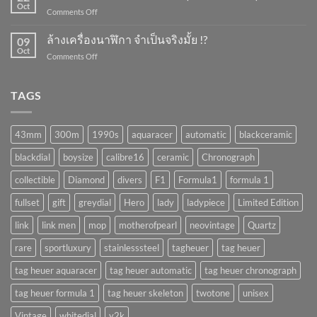
นาฬิกา
Oct
ไง
on
Comments Off
จำเป็น
?
ระวัง
มั้ย
เครื่อง
ล้างเครื่องนาฬิกา จำเป็นจริงมั้ย !?
!?
09
พัง
Oct
on
Comments Off
ถ้า
ล้าง
ทำ
เครื่อง
แบบ
นาฬิกา
TAGS
นี้
จำเป็น
!!
จริง
(AUTOMATIC)
มั้ย
43mm
300m
1990s
aquaracer
automatic
blackceramic
!?
blackdial
boysize
calibre16
ceramic
Chronograph
collectible
Diamond
divers
F1
Formula1
formula 1
fullset
gift
greydial
Hero
lady
ladypiece
Limited Edition
link
link men
mop
motherofpearl
neovintage
Quartz
rare
sportluxury
stainlesssteel
tagheuer
tag heuer
tag heuer aquaracer
tag heuer automatic
tag heuer chronograph
tag heuer formula 1
tag heuer skeleton
twotone
unisex
Vintage
whitedial
y2k