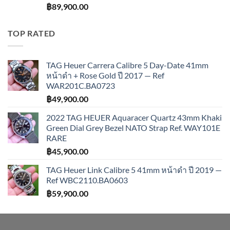
฿
89,900.00
TOP RATED
TAG Heuer Carrera Calibre 5 Day-Date 41mm
หน้าดำ + Rose Gold ปี 2017 — Ref
WAR201C.BA0723
฿
49,900.00
2022 TAG HEUER Aquaracer Quartz 43mm Khaki
Green Dial Grey Bezel NATO Strap Ref. WAY101E
RARE
฿
45,900.00
TAG Heuer Link Calibre 5 41mm หน้าดำ ปี 2019 —
Ref WBC2110.BA0603
฿
59,900.00