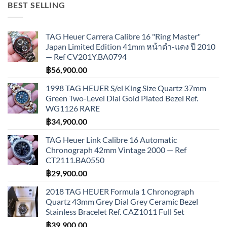
BEST SELLING
TAG Heuer Carrera Calibre 16 "Ring Master"
Japan Limited Edition 41mm หน้าดำ-แดง ปี 2010
— Ref CV201Y.BA0794
฿
56,900.00
1998 TAG HEUER S/el King Size Quartz 37mm
Green Two-Level Dial Gold Plated Bezel Ref.
WG1126 RARE
฿
34,900.00
TAG Heuer Link Calibre 16 Automatic
Chronograph 42mm Vintage 2000 — Ref
CT2111.BA0550
฿
29,900.00
2018 TAG HEUER Formula 1 Chronograph
Quartz 43mm Grey Dial Grey Ceramic Bezel
Stainless Bracelet Ref. CAZ1011 Full Set
฿
39,900.00